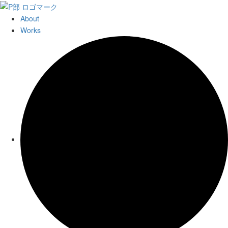
About
Works